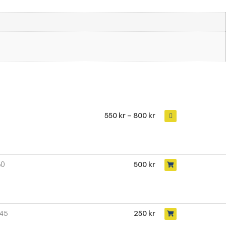
550
kr
–
800
kr
60
500
kr
45
250
kr