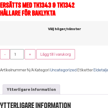
Ersätts med TK1343 & TK1342
Hållare för baklykta
Välj höger/vänster
-
+
Lägg till i varukorg
Artikelnummer
N/A
Kategori
Uncategorized
Etiketter
Eldetalj
Ytterligare information
Ytterligare information