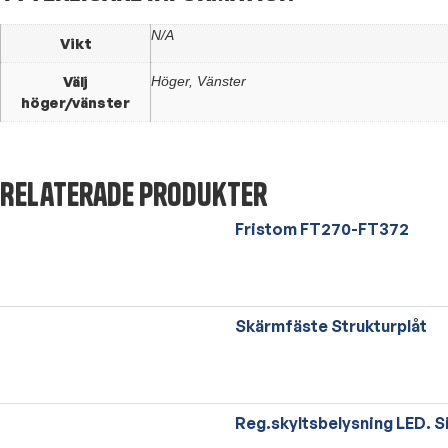
N/A
Vikt
Välj
Höger, Vänster
höger/vänster
Relaterade produkter
Fristom FT270-FT372
Skärmfäste Strukturplåt
Reg.skyltsbelysning LED. S