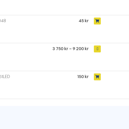
048
45
kr
3 750
kr
–
9 200
kr
51LED
150
kr