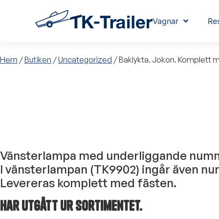
Vagnar
Re
Hem
/
Butiken
/
Uncategorized
/ Baklykta. Jokon. Komplett m 
Vänsterlampa med underliggande numm
I vänsterlampan (TK9902) ingår även nu
Levereras komplett med fästen.
Har utgått ur sortimentet.