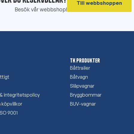
Till webbshoppen
Besök vår webbshop!
TK Produkter
Båttrailer
ttigt
Båtvagn
Släpvagnar
& integritetspolicy
Bryggbommar
 köpvillkor
BUV-vagnar
 ISO 9001