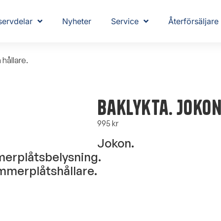
servdelar
Nyheter
Service
Återförsäljare
hållare.
Baklykta. Jokon
995
kr
Jokon.
erplåtsbelysning.
mmerplåtshållare.