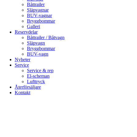
Båttrailer
Släpvagnar
BUV-vagnar
Bryggbommar
Galleri
Reservdelar
Båttrailer / Båtvagn
Släpvagn
Bryggbommar
BUV-vagn
Nyheter
Service
Service & rep
El-scheman
Lufttryck
Återförsäljare
Kontakt