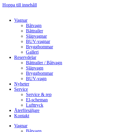
Hoppa till innehåll
Vagnar
Båtvagn
Båttrailer
Släpvagnar
BUV-vagnar
Bryggbommar
Galleri
Reservdelar
Båttrailer / Båtvagn
Släpvagn
Bryggbommar
BUV-vagn
Nyheter
Service
Service & rep
El-scheman
Lufttryck
Återförsäljare
Kontakt
Vagnar
Båtvagn