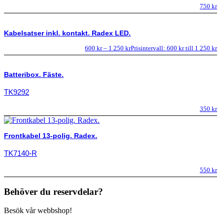
750
kr
Kabelsatser inkl. kontakt. Radex LED.
600
kr
–
1 250
kr
Prisintervall: 600 kr till 1 250 kr
Batteribox. Fäste.
TK9292
350
kr
Frontkabel 13-polig. Radex.
TK7140-R
550
kr
Behöver du reservdelar?
Besök vår webbshop!