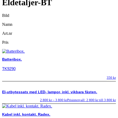
Eldetaljer-BT
Bild
Namn
Art.nr
Pris
Batteribox.
TK9290
350
kr
El-utbytessats med LED- lampor, inkl. vikbara fästen.
2 800
kr
–
3 800
kr
Prisintervall: 2 800 kr till 3 800 kr
Kabel inkl. kontakt. Radex.