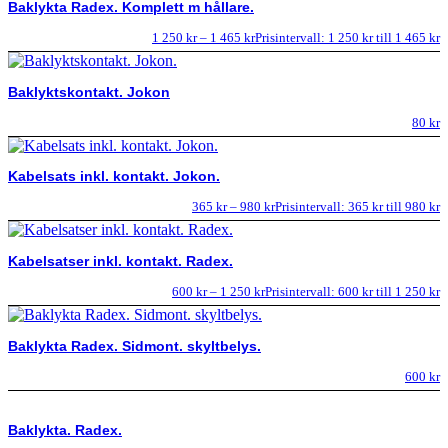
Baklykta Radex. Komplett m hållare.
1 250
kr
–
1 465
kr
Prisintervall: 1 250 kr till 1 465 kr
Baklyktskontakt. Jokon
80
kr
Kabelsats inkl. kontakt. Jokon.
365
kr
–
980
kr
Prisintervall: 365 kr till 980 kr
Kabelsatser inkl. kontakt. Radex.
600
kr
–
1 250
kr
Prisintervall: 600 kr till 1 250 kr
Baklykta Radex. Sidmont. skyltbelys.
600
kr
Baklykta. Radex.