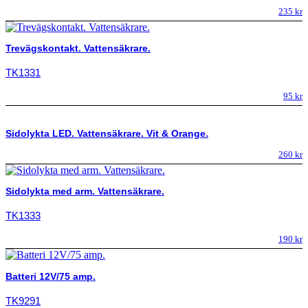
235
kr
Trevägskontakt. Vattensäkrare.
TK1331
95
kr
Sidolykta LED. Vattensäkrare. Vit & Orange.
260
kr
Sidolykta med arm. Vattensäkrare.
TK1333
190
kr
Batteri 12V/75 amp.
TK9291