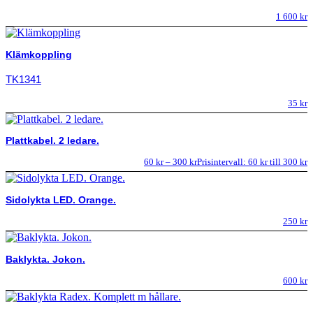
1 600
kr
Klämkoppling
TK1341
35
kr
Plattkabel. 2 ledare.
60
kr
–
300
kr
Prisintervall: 60 kr till 300 kr
Sidolykta LED. Orange.
250
kr
Baklykta. Jokon.
600
kr