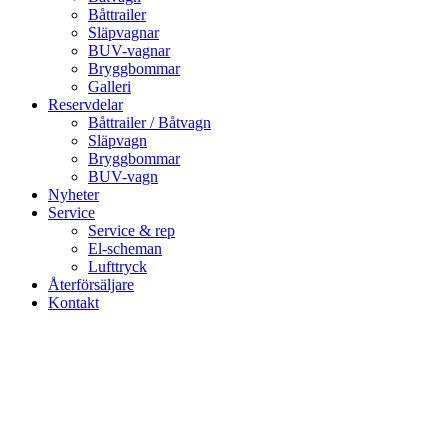
Båttrailer
Släpvagnar
BUV-vagnar
Bryggbommar
Galleri
Reservdelar
Båttrailer / Båtvagn
Släpvagn
Bryggbommar
BUV-vagn
Nyheter
Service
Service & rep
El-scheman
Lufttryck
Återförsäljare
Kontakt