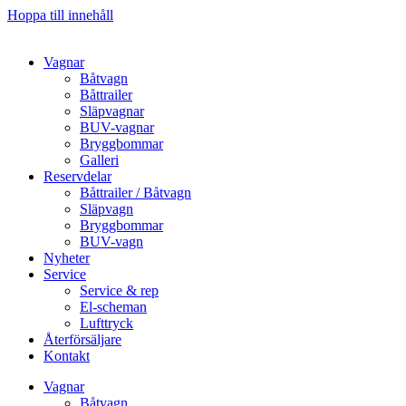
Hoppa till innehåll
Vagnar
Båtvagn
Båttrailer
Släpvagnar
BUV-vagnar
Bryggbommar
Galleri
Reservdelar
Båttrailer / Båtvagn
Släpvagn
Bryggbommar
BUV-vagn
Nyheter
Service
Service & rep
El-scheman
Lufttryck
Återförsäljare
Kontakt
Vagnar
Båtvagn