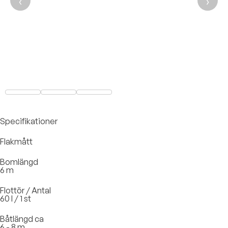
‹
›
Specifikationer
Flakmått
Bomlängd
6 m
Flottör / Antal
60 l / 1 st
Båtlängd ca
6 - 8 m