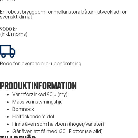
En robust bryggbom för mellanstora båtar - utvecklad för
svenskt klimat.
9000 kr
(inkl. moms)
Redo för leverans eller upphämtning
Produktinformation
Varmförzinkad 90 µ (my)
Massiva instyrningshjul
Bomnock
Heltäckande Y-del
Finns även som halvbom (höger/vänster)
Går även att få med 130L Flottör (se bild)