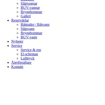
Släpvagnar
BUV-vagnar
Bryggbommar
Galleri
Reservdelar
Båttrailer / Båtvagn
Släpvagn
Bryggbommar
BUV-vagn
Nyheter
Service
Service & rep
El-scheman
Lufttryck
Återförsäljare
Kontakt