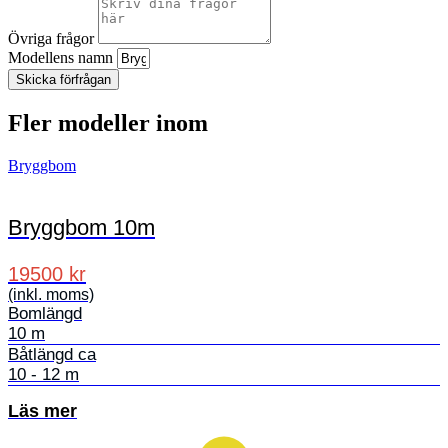
Övriga frågor
Modellens namn
Skicka förfrågan
Fler modeller inom
Bryggbom
Bryggbom 10m
19500 kr
(inkl. moms)
Bomlängd
10 m
Båtlängd ca
10 - 12 m
Läs mer