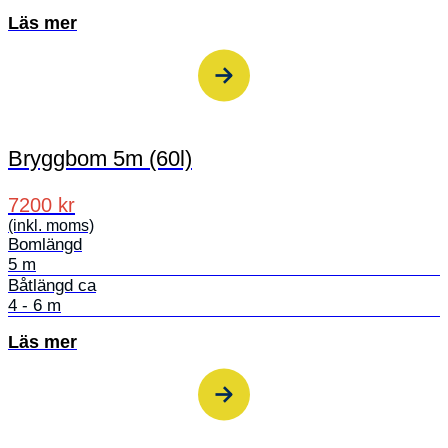
Läs mer
Bryggbom 5m (60l)
7200 kr
(inkl. moms)
Bomlängd
5 m
Båtlängd ca
4 - 6 m
Läs mer