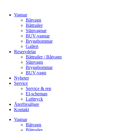
Vagnar
Båtvagn
Båttrailer
Släpvagnar
BUV-vagnar
Bryggbommar
Galleri
Reservdelar
Båttrailer / Båtvagn
Släpvagn
Bryggbommar
BUV-vagn
Nyheter
Service
Service & rep
El-scheman
Lufttryck
Återförsäljare
Kontakt
Vagnar
Båtvagn
Båttrailer