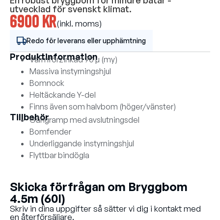
En robust bryggbom för mindre båtar -
utvecklad för svenskt klimat.
6900 kr
(inkl. moms)
Redo för leverans eller upphämtning
Produktinformation
Varmförzinkad 90 µ (my)
Massiva instyrningshjul
Bomnock
Heltäckande Y-del
Finns även som halvbom (höger/vänster)
Tillbehör
Gångramp med avslutningsdel
Bomfender
Underliggande instyrningshjul
Flyttbar bindögla
Skicka förfrågan om Bryggbom
4.5m (60l)
Skriv in dina uppgifter så sätter vi dig i kontakt med
en återförsäljare.