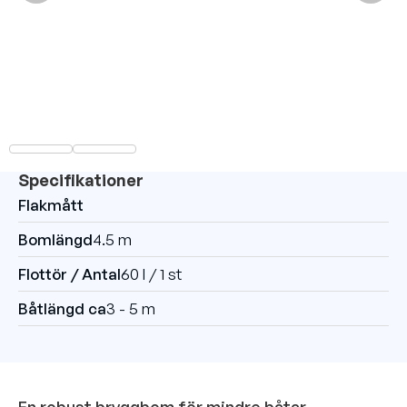
Specifikationer
Flakmått
Bomlängd
4.5 m
Flottör / Antal
60 l / 1 st
Båtlängd ca
3 - 5 m