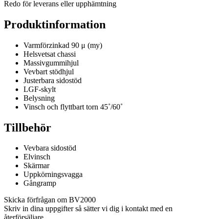
Redo för leverans eller upphämtning
Produktinformation
Varmförzinkad 90 μ (my)
Helsvetsat chassi
Massivgummihjul
Vevbart stödhjul
Justerbara sidostöd
LGF-skylt
Belysning
Vinsch och flyttbart torn 45˚/60˚
Tillbehör
Vevbara sidostöd
Elvinsch
Skärmar
Uppkörningsvagga
Gångramp
Skicka förfrågan om BV2000
Skriv in dina uppgifter så sätter vi dig i kontakt med en
återförsäljare.