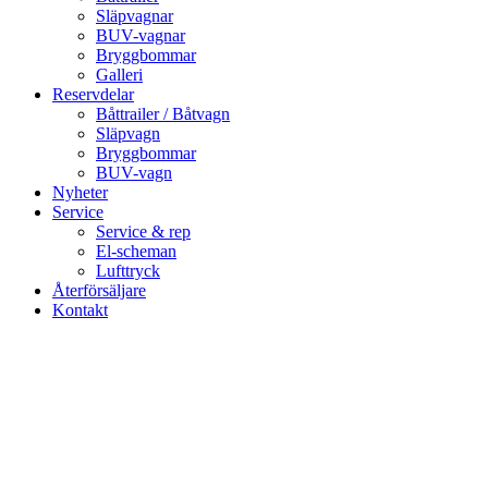
Släpvagnar
BUV-vagnar
Bryggbommar
Galleri
Reservdelar
Båttrailer / Båtvagn
Släpvagn
Bryggbommar
BUV-vagn
Nyheter
Service
Service & rep
El-scheman
Lufttryck
Återförsäljare
Kontakt