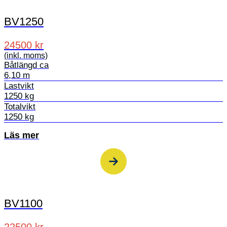
BV1250
24500 kr
(inkl. moms)
Båtlängd ca
6,10 m
Lastvikt
1250 kg
Totalvikt
1250 kg
Läs mer
BV1100