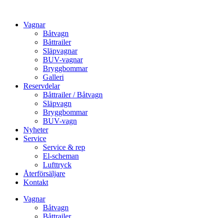
Vagnar
Båtvagn
Båttrailer
Släpvagnar
BUV-vagnar
Bryggbommar
Galleri
Reservdelar
Båttrailer / Båtvagn
Släpvagn
Bryggbommar
BUV-vagn
Nyheter
Service
Service & rep
El-scheman
Lufttryck
Återförsäljare
Kontakt
Vagnar
Båtvagn
Båttrailer