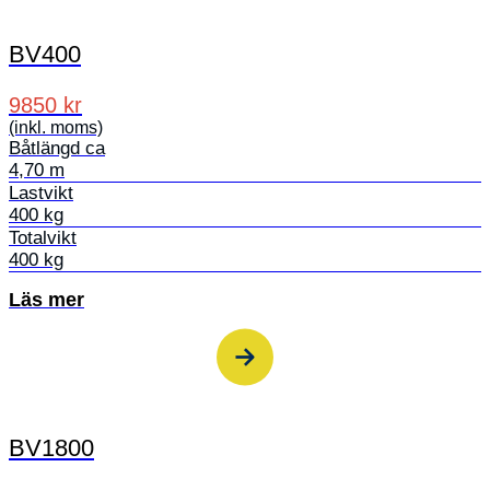
BV400
9850 kr
(inkl. moms)
Båtlängd ca
4,70 m
Lastvikt
400 kg
Totalvikt
400 kg
Läs mer
BV1800