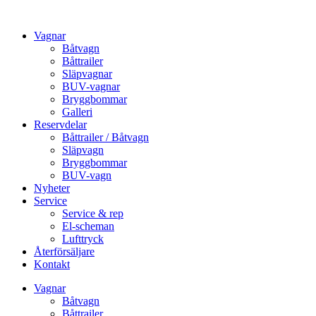
Vagnar
Båtvagn
Båttrailer
Släpvagnar
BUV-vagnar
Bryggbommar
Galleri
Reservdelar
Båttrailer / Båtvagn
Släpvagn
Bryggbommar
BUV-vagn
Nyheter
Service
Service & rep
El-scheman
Lufttryck
Återförsäljare
Kontakt
Vagnar
Båtvagn
Båttrailer