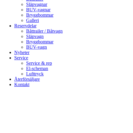
Släpvagnar
BUV-vagnar
Bryggbommar
Galleri
Reservdelar
Båttrailer / Båtvagn
Släpvagn
Bryggbommar
BUV-vagn
Nyheter
Service
Service & rep
El-scheman
Lufttryck
Återförsäljare
Kontakt