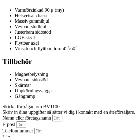
Varmförzinkad 90 μ (my)
Helsvetsat chassi
Massivgummihjul
Vevbart stödhjul
Justerbara sidostöd
LGF-skylt
Flyttbar axel
Vinsch och flyttbart torn 45˚/60˚
Tillbehör
Magnetbelysning
Vevbara sidostöd
Skärmar
Uppkörningsvagga
Gångramp
Skicka förfrågan om BV1100
Skriv in dina uppgifter så sätter vi dig i kontakt med en återförsäljare.
Namn eller företagsnamn
E-post
Telefonnummer
Län