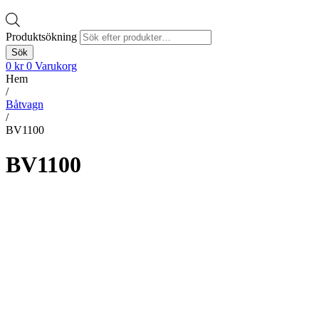
Produktsökning
Sök
0
kr
0
Varukorg
Hem
/
Båtvagn
/
BV1100
BV1100