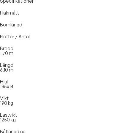
Specifikationer
Flakmått
Bomlängd
Flottör / Antal
Bredd
1.70 m
Längd
6.10 m
Hjul
185x14
Vikt
190 kg
Lastvikt
1250 kg
Båtlängd ca