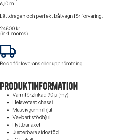
6,10 m
Lättdragen och perfekt båtvagn för förvaring.
24500 kr
(inkl. moms)
Redo för leverans eller upphämtning
Produktinformation
Varmförzinkad 90 μ (my)
Helsvetsat chassi
Massivgummihjul
Vevbart stödhjul
Flyttbar axel
Justerbara sidostöd
LGF-skylt