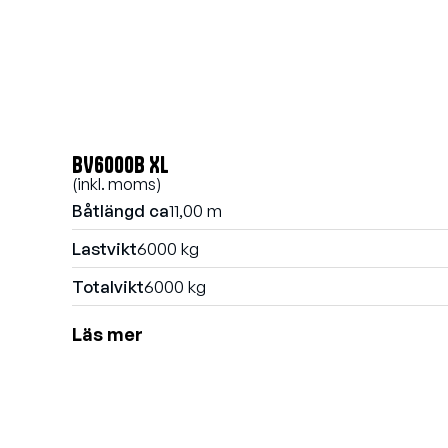
BV6000B XL
(inkl. moms)
Båtlängd ca
11,00 m
Lastvikt
6000 kg
Totalvikt
6000 kg
Läs mer