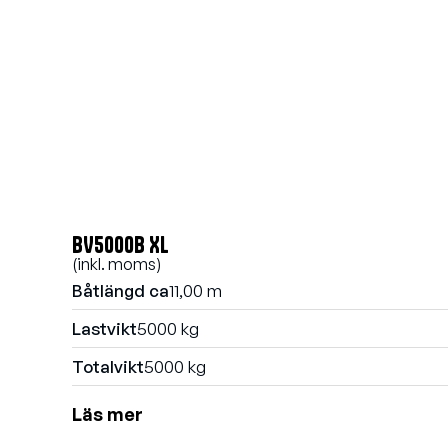
BV5000B XL
(inkl. moms)
Båtlängd ca
11,00 m
Lastvikt
5000 kg
Totalvikt
5000 kg
Läs mer