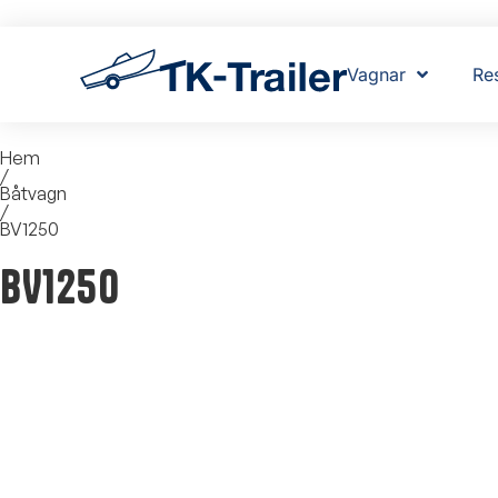
Vagnar
Re
Hem
/
Båtvagn
/
BV1250
BV1250