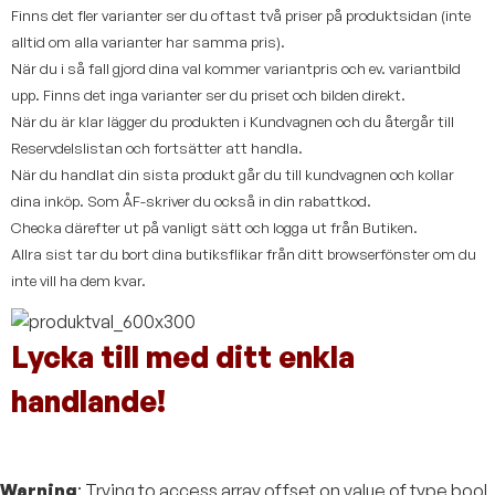
Finns det fler varianter ser du oftast två priser på produktsidan (inte
alltid om alla varianter har samma pris).
När du i så fall gjord dina val kommer variantpris och ev. variantbild
upp. Finns det inga varianter ser du priset och bilden direkt.
När du är klar lägger du produkten i Kundvagnen och du återgår till
Reservdelslistan och fortsätter att handla.
När du handlat din sista produkt går du till kundvagnen och kollar
dina inköp. Som ÅF-skriver du också in din rabattkod.
Checka därefter ut på vanligt sätt och logga ut från Butiken.
Allra sist tar du bort dina butiksflikar från ditt browserfönster om du
inte vill ha dem kvar.
Lycka till med ditt enkla
handlande!
Warning
: Trying to access array offset on value of type bool