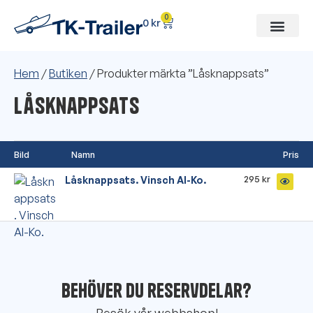
0
0
kr
Hem
/
Butiken
/ Produkter märkta ”Låsknappsats”
Låsknappsats
Bild
Namn
Pris
295
kr
Låsknappsats. Vinsch Al-Ko.
Behöver du reservdelar?