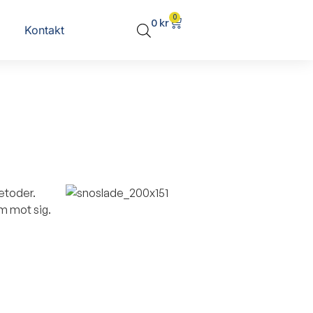
0
0
kr
Kontakt
metoder.
em mot sig.