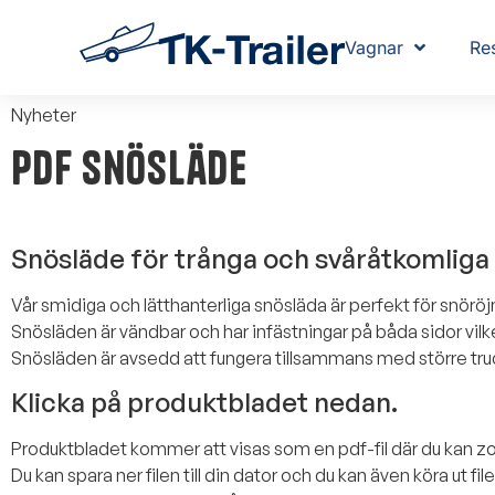
Vagnar
Re
Nyheter
PDF Snösläde
Snösläde för trånga och svåråtkomliga 
Vår smidiga och lätthanterliga snösläda är perfekt för snörö
Snösläden är vändbar och har infästningar på båda sidor vilk
Snösläden är avsedd att fungera tillsammans med större tru
Klicka på produktbladet nedan.
Produktbladet kommer att visas som en pdf-fil där du kan zo
Du kan spara ner filen till din dator och du kan även köra ut fil