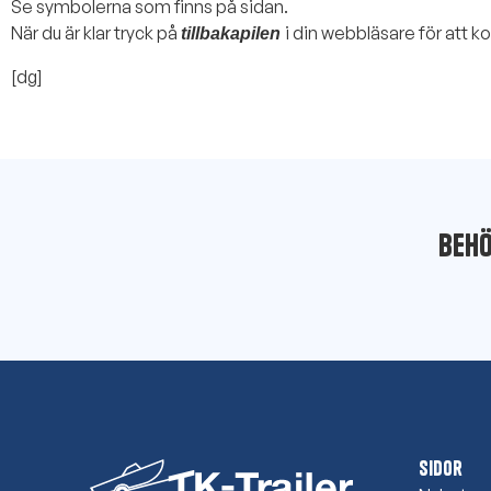
Se symbolerna som finns på sidan.
När du är klar tryck på
i din webbläsare för att k
tillbakapilen
[dg]
Behö
Sidor