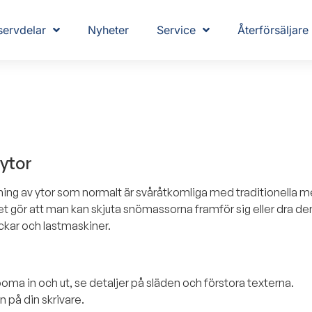
servdelar
Nyheter
Service
Återförsäljare
ytor
jning av ytor som normalt är svåråtkomliga med traditionella 
et gör att man kan skjuta snömassorna framför sig eller dra d
ckar och lastmaskiner.
oma in och ut, se detaljer på släden och förstora texterna.
en på din skrivare.