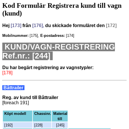
Kod Formulär Registrera kund till vagn
(kund)
Hej
[173]
från
[176],
du skickade
formuläret den
[172]
Mobilnummer:
[175],
E-postadress:
[174]
KUND/VAGN-REGISTRERING
Ref.nr.: [244]
Du har begärt registrering av vagnstyp/er:
[178]
Båttrailer
Reg. av kund till Båttrailer
[foreach 191]
Köpt modell
Chassinr.
Material
till
[192]
[228]
[245]