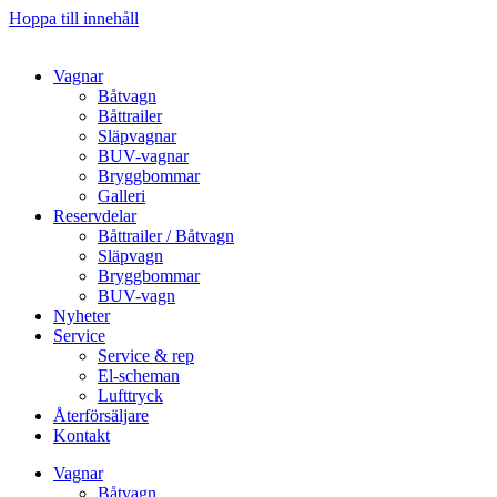
Hoppa till innehåll
Vagnar
Båtvagn
Båttrailer
Släpvagnar
BUV-vagnar
Bryggbommar
Galleri
Reservdelar
Båttrailer / Båtvagn
Släpvagn
Bryggbommar
BUV-vagn
Nyheter
Service
Service & rep
El-scheman
Lufttryck
Återförsäljare
Kontakt
Vagnar
Båtvagn