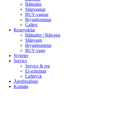
Båttrailer
Släpvagnar
BUV-vagnar
Bryggbommar
Galleri
Reservdelar
Båttrailer / Båtvagn
Släpvagn
Bryggbommar
BUV-vagn
Nyheter
Service
Service & rep
El-scheman
Lufttryck
Återförsäljare
Kontakt