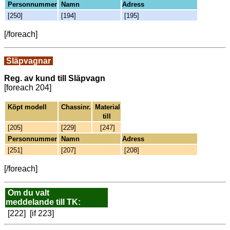
Personnummer
Namn
Adress
[250]
[194]
[195]
[/foreach]
Släpvagnar
Reg. av kund till Släpvagn
[foreach 204]
Köpt modell
Chassinr.
Material
till
[205]
[229]
[247]
Personnummer
Namn
Adress
[251]
[207]
[208]
[/foreach]
Om du valt
meddelande till TK:
[222] [if 223]