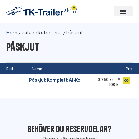
0
0
kr
Hem
/ katalogkategorier / Påskjut
Påskjut
Bild
Namn
Pris
3 750
kr
–
9
Påskjut Komplett Al-Ko
200
kr
Behöver du reservdelar?