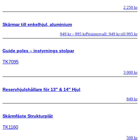
2 250
kr
Skärmar till enkelhjul, aluminium
949
kr
–
995
kr
Prisintervall: 949 kr till 995 kr
Guide poles – instyrnings stolpar
TK7095
3 000
kr
Reservhjulshållare för 13″ & 14″ Hjul
849
kr
Skärmfäste Strukturplåt
TK1160
500
kr