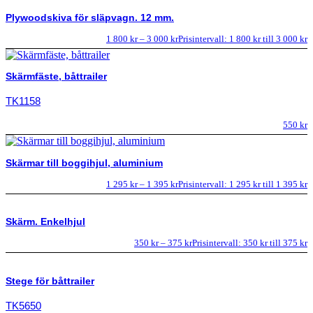
Plywoodskiva för släpvagn. 12 mm.
1 800
kr
–
3 000
kr
Prisintervall: 1 800 kr till 3 000 kr
Skärmfäste, båttrailer
TK1158
550
kr
Skärmar till boggihjul, aluminium
1 295
kr
–
1 395
kr
Prisintervall: 1 295 kr till 1 395 kr
Skärm. Enkelhjul
350
kr
–
375
kr
Prisintervall: 350 kr till 375 kr
Stege för båttrailer
TK5650