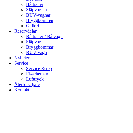
Båttrailer
Släpvagnar
BUV-vagnar
Bryggbommar
Galleri
Reservdelar
Båttrailer / Båtvagn
Släpvagn
Bryggbommar
BUV-vagn
Nyheter
Service
Service & rep
El-scheman
Lufttryck
Återförsäljare
Kontakt