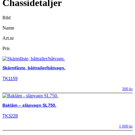
Chassidetaljer
Bild
Namn
Art.nr
Pris
Skärmfäste, båttrailer/båtvagn.
TK1159
300
kr
Bakläm – släpvagn SL750.
TK3228
1 000
kr