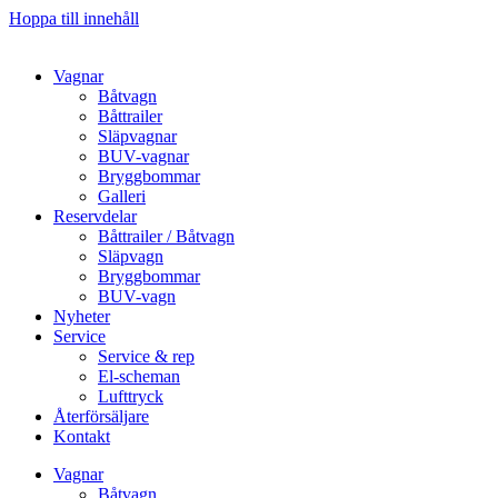
Hoppa till innehåll
Vagnar
Båtvagn
Båttrailer
Släpvagnar
BUV-vagnar
Bryggbommar
Galleri
Reservdelar
Båttrailer / Båtvagn
Släpvagn
Bryggbommar
BUV-vagn
Nyheter
Service
Service & rep
El-scheman
Lufttryck
Återförsäljare
Kontakt
Vagnar
Båtvagn