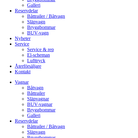
Galleri
Reservdelar
Båttrailer / Båtvagn
Släpvagn
Bryggbommar
BUV-vagn
Nyheter
Service
Service & rep
El-scheman
Lufttryck
Återförsäljare
Kontakt
Vagnar
Båtvagn
Båttrailer
Släpvagnar
BUV-vagnar
Bryggbommar
Galleri
Reservdelar
Båttrailer / Båtvagn
Släpvagn
Bryggbommar