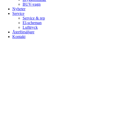
BUV-vagn
Nyheter
Service
Service & rep
El-scheman
Lufttryck
Återförsäljare
Kontakt