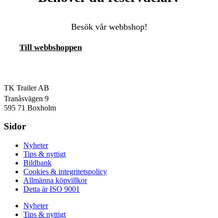
Besök vår webbshop!
Till webbshoppen
TK Trailer AB
Tranåsvägen 9
595 71 Boxholm
Sidor
Nyheter
Tips & nyttigt
Bildbank
Cookies & integritetspolicy
Allmänna köpvillkor
Detta är ISO 9001
Nyheter
Tips & nyttigt