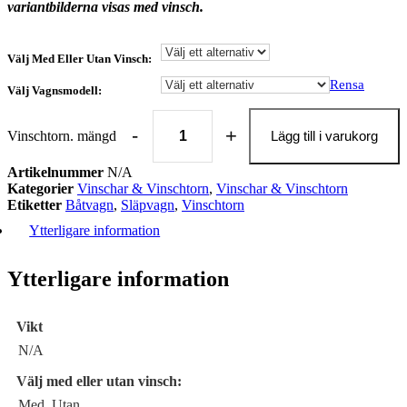
variantbilderna visas med vinsch.
Välj Med Eller Utan Vinsch:
Rensa
Välj Vagnsmodell:
-
+
Vinschtorn. mängd
Lägg till i varukorg
Artikelnummer
N/A
Kategorier
Vinschar & Vinschtorn
,
Vinschar & Vinschtorn
Etiketter
Båtvagn
,
Släpvagn
,
Vinschtorn
Ytterligare information
Ytterligare information
Vikt
N/A
Välj med eller utan vinsch:
Med, Utan