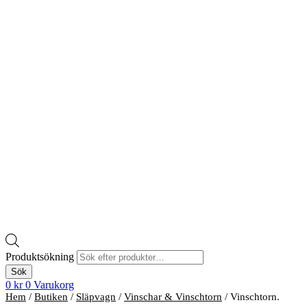
Produktsökning
Sök
0
kr
0
Varukorg
Hem
/
Butiken
/
Släpvagn
/
Vinschar & Vinschtorn
/ Vinschtorn.