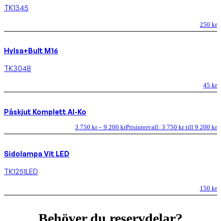
TK1345
250
kr
Hylsa+Bult M16
TK3048
45
kr
Påskjut Komplett Al-Ko
3 750
kr
–
9 200
kr
Prisintervall: 3 750 kr till 9 200 kr
Sidolampa Vit LED
TK1251LED
150
kr
Behöver du reservdelar?