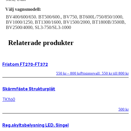
Välj vagnsmodell:
BV400/600/650. BT500/600., BV750, BT600L/750/850/1000,
BV1000/1250, BT1300/1600, BV1500/2000, BT1800B/3500B,
BV2500/4000, SL3-750/SL3-1000
Relaterade produkter
Fristom FT270-FT372
550
kr
–
800
kr
Prisintervall: 550 kr till 800 kr
Skärmfäste Strukturplåt
TK1160
500
kr
Reg.skyltsbelysning LED. Singel