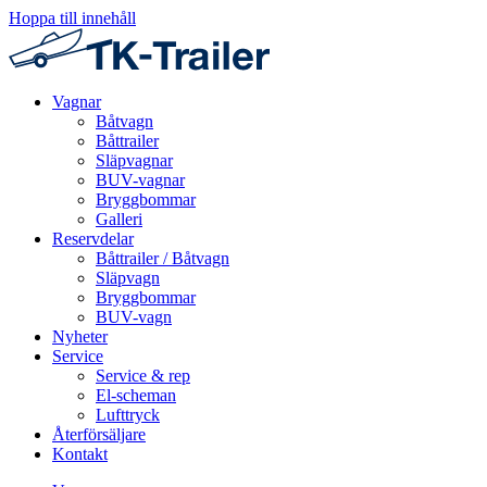
Hoppa till innehåll
Vagnar
Båtvagn
Båttrailer
Släpvagnar
BUV-vagnar
Bryggbommar
Galleri
Reservdelar
Båttrailer / Båtvagn
Släpvagn
Bryggbommar
BUV-vagn
Nyheter
Service
Service & rep
El-scheman
Lufttryck
Återförsäljare
Kontakt