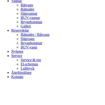
Vagnar
Båtvagn
Båttrailer
Släpvagnar
BUV-vagnar
Bryggbommar
Galleri
Reservdelar
Båttrailer / Båtvagn
Släpvagn
Bryggbommar
BUV-vagn
Nyheter
Service
Service & rep
El-scheman
Lufttryck
Återförsäljare
Kontakt