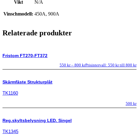
Vikt
N/A
Vinschmodell:
450A, 900A
Relaterade produkter
Fristom FT270-FT372
550
kr
–
800
kr
Prisintervall: 550 kr till 800 kr
Skärmfäste Strukturplåt
TK1160
500
kr
Reg.skyltsbelysning LED. Singel
TK1345