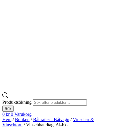
Produktsökning
Sök
0
kr
0
Varukorg
Hem
/
Butiken
/
Båttrailer - Båtvagn
/
Vinschar &
Vinschtorn
/ Vinschhandtag. Al-Ko.