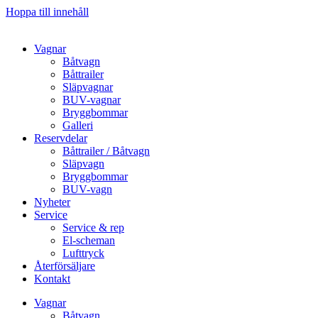
Hoppa till innehåll
Vagnar
Båtvagn
Båttrailer
Släpvagnar
BUV-vagnar
Bryggbommar
Galleri
Reservdelar
Båttrailer / Båtvagn
Släpvagn
Bryggbommar
BUV-vagn
Nyheter
Service
Service & rep
El-scheman
Lufttryck
Återförsäljare
Kontakt
Vagnar
Båtvagn