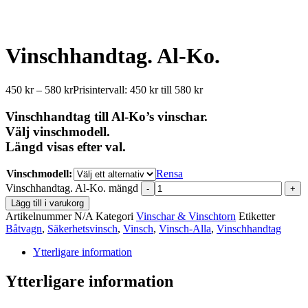
Vinschhandtag. Al-Ko.
450
kr
–
580
kr
Prisintervall: 450 kr till 580 kr
Vinschhandtag till Al-Ko’s vinschar.
Välj vinschmodell.
Längd visas efter val.
Vinschmodell:
Rensa
Vinschhandtag. Al-Ko. mängd
-
+
Lägg till i varukorg
Artikelnummer
N/A
Kategori
Vinschar & Vinschtorn
Etiketter
Båtvagn
,
Säkerhetsvinsch
,
Vinsch
,
Vinsch-Alla
,
Vinschhandtag
Ytterligare information
Ytterligare information