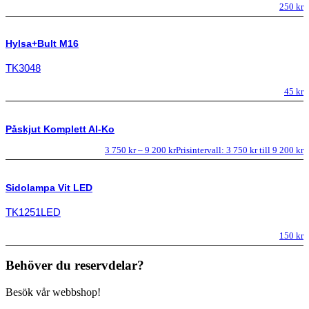
250
kr
Hylsa+Bult M16
TK3048
45
kr
Påskjut Komplett Al-Ko
3 750
kr
–
9 200
kr
Prisintervall: 3 750 kr till 9 200 kr
Sidolampa Vit LED
TK1251LED
150
kr
Behöver du reservdelar?
Besök vår webbshop!