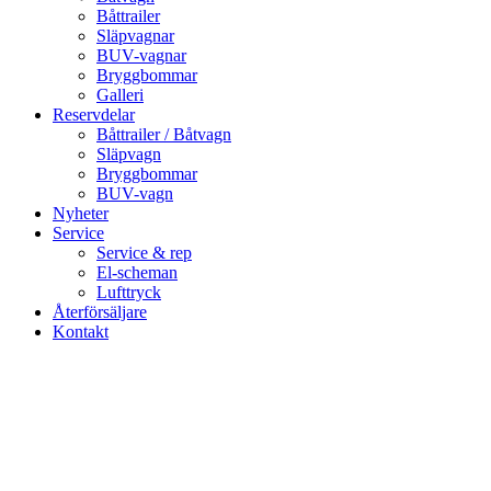
Båttrailer
Släpvagnar
BUV-vagnar
Bryggbommar
Galleri
Reservdelar
Båttrailer / Båtvagn
Släpvagn
Bryggbommar
BUV-vagn
Nyheter
Service
Service & rep
El-scheman
Lufttryck
Återförsäljare
Kontakt