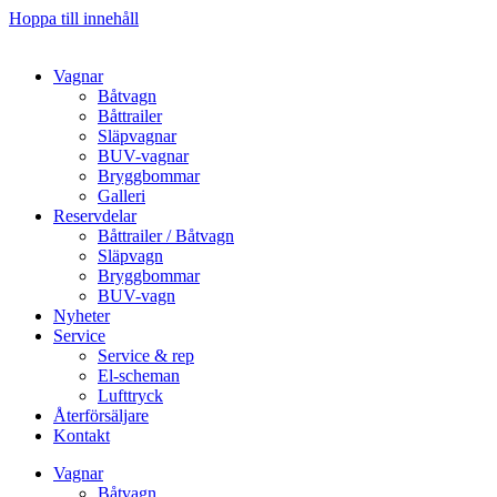
Hoppa till innehåll
Vagnar
Båtvagn
Båttrailer
Släpvagnar
BUV-vagnar
Bryggbommar
Galleri
Reservdelar
Båttrailer / Båtvagn
Släpvagn
Bryggbommar
BUV-vagn
Nyheter
Service
Service & rep
El-scheman
Lufttryck
Återförsäljare
Kontakt
Vagnar
Båtvagn