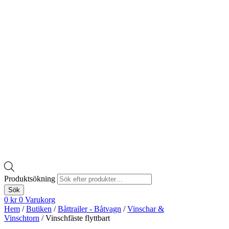
Produktsökning
Sök
0
kr
0
Varukorg
Hem
/
Butiken
/
Båttrailer - Båtvagn
/
Vinschar &
Vinschtorn
/ Vinschfäste flyttbart