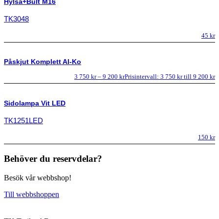
Hylsa+Bult M16
TK3048
45
kr
Påskjut Komplett Al-Ko
3 750
kr
–
9 200
kr
Prisintervall: 3 750 kr till 9 200 kr
Sidolampa Vit LED
TK1251LED
150
kr
Behöver du reservdelar?
Besök vår webbshop!
Till webbshoppen