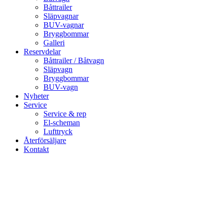
Båttrailer
Släpvagnar
BUV-vagnar
Bryggbommar
Galleri
Reservdelar
Båttrailer / Båtvagn
Släpvagn
Bryggbommar
BUV-vagn
Nyheter
Service
Service & rep
El-scheman
Lufttryck
Återförsäljare
Kontakt