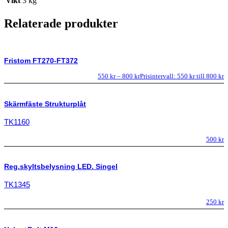
Vikt
3 kg
Relaterade produkter
Fristom FT270-FT372
550
kr
–
800
kr
Prisintervall: 550 kr till 800 kr
Skärmfäste Strukturplåt
TK1160
500
kr
Reg.skyltsbelysning LED. Singel
TK1345
250
kr