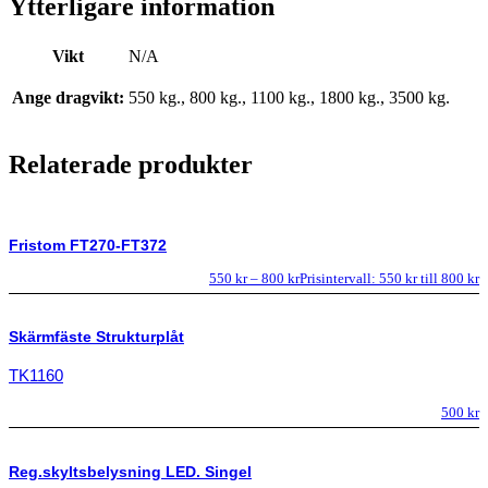
Ytterligare information
Vikt
N/A
Ange dragvikt:
550 kg., 800 kg., 1100 kg., 1800 kg., 3500 kg.
Relaterade produkter
Fristom FT270-FT372
550
kr
–
800
kr
Prisintervall: 550 kr till 800 kr
Skärmfäste Strukturplåt
TK1160
500
kr
Reg.skyltsbelysning LED. Singel