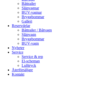
Båttrailer
Släpvagnar
BUV-vagnar
Bryggbommar
Galleri
Reservdelar
Båttrailer / Båtvagn
Släpvagn
Bryggbommar
BUV-vagn
Nyheter
Service
Service & rep
El-scheman
Lufttryck
Återförsäljare
Kontakt