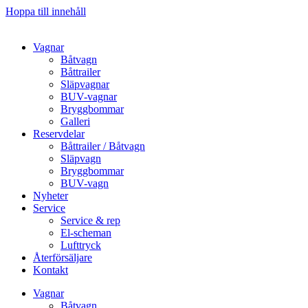
Hoppa till innehåll
Vagnar
Båtvagn
Båttrailer
Släpvagnar
BUV-vagnar
Bryggbommar
Galleri
Reservdelar
Båttrailer / Båtvagn
Släpvagn
Bryggbommar
BUV-vagn
Nyheter
Service
Service & rep
El-scheman
Lufttryck
Återförsäljare
Kontakt
Vagnar
Båtvagn