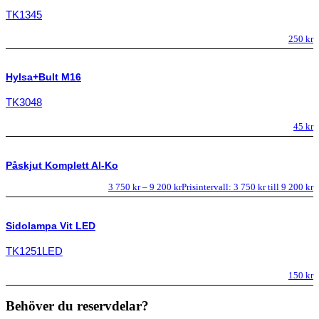
TK1345
250
kr
Hylsa+Bult M16
TK3048
45
kr
Påskjut Komplett Al-Ko
3 750
kr
–
9 200
kr
Prisintervall: 3 750 kr till 9 200 kr
Sidolampa Vit LED
TK1251LED
150
kr
Behöver du reservdelar?