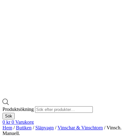
Produktsökning
Sök
0
kr
0
Varukorg
Hem
/
Butiken
/
Släpvagn
/
Vinschar & Vinschtorn
/ Vinsch.
Manuell.