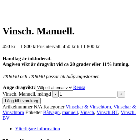
Vinsch. Manuell.
450
kr
–
1 800
kr
Prisintervall: 450 kr till 1 800 kr
Handtag är inkluderat.
Angiven vikt är dragvikt vid ca 20 grader eller 11% lutning.
TK8030 och TK8040 passar till Släpvagnstornet.
Ange dragvikt:
Rensa
Vinsch. Manuell. mängd
-
+
Lägg till i varukorg
Artikelnummer
N/A
Kategorier
Vinschar & Vinschtorn
,
Vinschar &
Vinschtorn
Etiketter
Båtvagn
,
manuell
,
Vinsch
,
Vinsch-BT
,
Vinsch-
BV
Ytterligare information