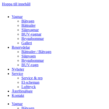
Hoppa till innehåll
Vagnar
Båtvagn
Båttrailer
Släpvagnar
BUV-vagnar
Bryggbommar
Galleri
Reservdelar
Båttrailer / Båtvagn
Släpvagn
Bryggbommar
BUV-vagn
Nyheter
Service
Service & rep
El-scheman
Lufttryck
Återförsäljare
Kontakt
Vagnar
Båtvagn