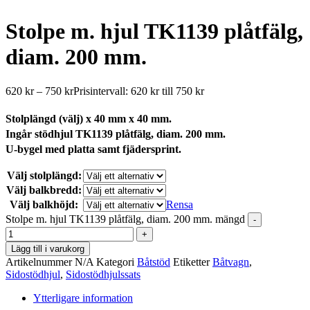
Stolpe m. hjul TK1139 plåtfälg,
diam. 200 mm.
620
kr
–
750
kr
Prisintervall: 620 kr till 750 kr
Stolplängd (välj) x 40 mm x 40 mm.
Ingår stödhjul TK1139 plåtfälg, diam. 200 mm.
U-bygel med platta samt fjädersprint.
Välj stolplängd:
Välj balkbredd:
Välj balkhöjd:
Rensa
Stolpe m. hjul TK1139 plåtfälg, diam. 200 mm. mängd
-
+
Lägg till i varukorg
Artikelnummer
N/A
Kategori
Båtstöd
Etiketter
Båtvagn
,
Sidostödhjul
,
Sidostödhjulssats
Ytterligare information