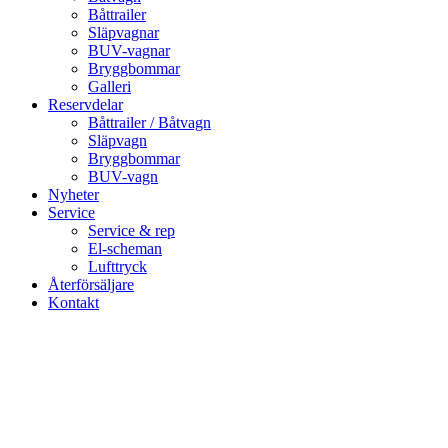
Båttrailer
Släpvagnar
BUV-vagnar
Bryggbommar
Galleri
Reservdelar
Båttrailer / Båtvagn
Släpvagn
Bryggbommar
BUV-vagn
Nyheter
Service
Service & rep
El-scheman
Lufttryck
Återförsäljare
Kontakt