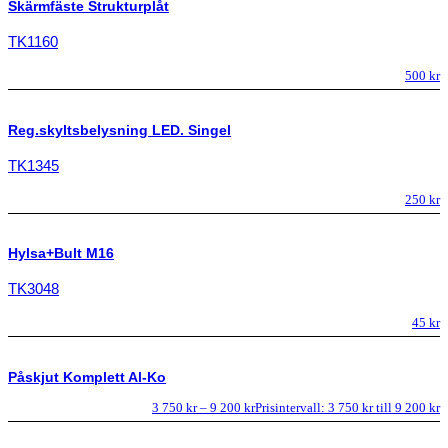
Skärmfäste Strukturplåt
TK1160
500
kr
Reg.skyltsbelysning LED. Singel
TK1345
250
kr
Hylsa+Bult M16
TK3048
45
kr
Påskjut Komplett Al-Ko
3 750
kr
–
9 200
kr
Prisintervall: 3 750 kr till 9 200 kr