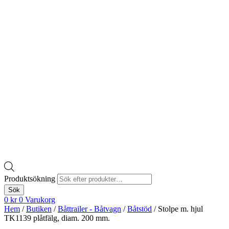
Produktsökning
Sök
0
kr
0
Varukorg
Hem
/
Butiken
/
Båttrailer - Båtvagn
/
Båtstöd
/ Stolpe m. hjul
TK1139 plåtfälg, diam. 200 mm.