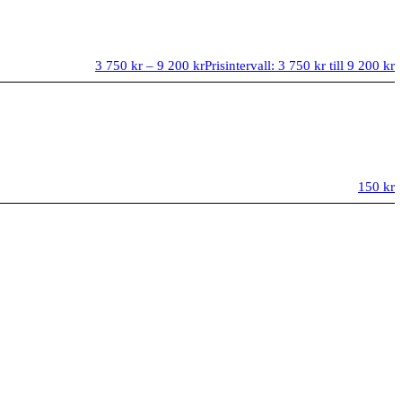
3 750
kr
–
9 200
kr
Prisintervall: 3 750 kr till 9 200 kr
150
kr