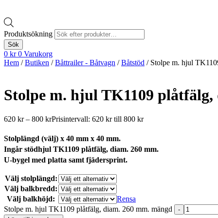
Produktsökning
Sök
0
kr
0
Varukorg
Hem
/
Butiken
/
Båttrailer - Båtvagn
/
Båtstöd
/ Stolpe m. hjul TK110
Stolpe m. hjul TK1109 plåtfälg
620
kr
–
800
kr
Prisintervall: 620 kr till 800 kr
Stolplängd (välj) x 40 mm x 40 mm.
Ingår stödhjul TK1109 plåtfälg, diam. 260 mm.
U-bygel med platta samt fjädersprint.
Välj stolplängd:
Välj balkbredd:
Välj balkhöjd:
Rensa
Stolpe m. hjul TK1109 plåtfälg, diam. 260 mm. mängd
-