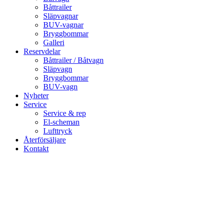
Båttrailer
Släpvagnar
BUV-vagnar
Bryggbommar
Galleri
Reservdelar
Båttrailer / Båtvagn
Släpvagn
Bryggbommar
BUV-vagn
Nyheter
Service
Service & rep
El-scheman
Lufttryck
Återförsäljare
Kontakt