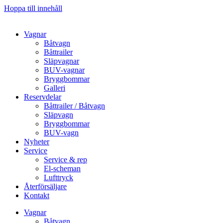
Hoppa till innehåll
Vagnar
Båtvagn
Båttrailer
Släpvagnar
BUV-vagnar
Bryggbommar
Galleri
Reservdelar
Båttrailer / Båtvagn
Släpvagn
Bryggbommar
BUV-vagn
Nyheter
Service
Service & rep
El-scheman
Lufttryck
Återförsäljare
Kontakt
Vagnar
Båtvagn