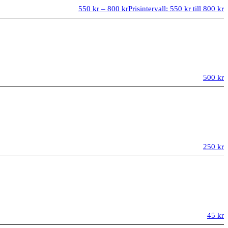
550
kr
–
800
kr
Prisintervall: 550 kr till 800 kr
500
kr
250
kr
45
kr