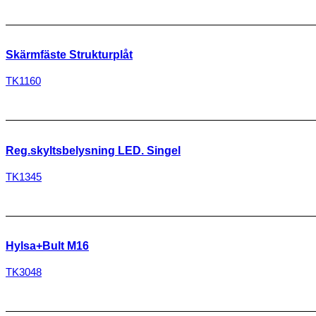
Skärmfäste Strukturplåt
TK1160
Reg.skyltsbelysning LED. Singel
TK1345
Hylsa+Bult M16
TK3048