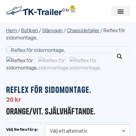
0
0
kr
Hem
/
Butiken
/
Släpvagn
/
Chassidetaljer
/ Reflex för
sidomontage.
Reflex för sidomontage.
20
kr
Orange/Vit. Självhäftande.
Välj Reflexfärg: