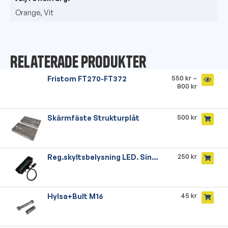
Orange, Vit
Relaterade produkter
550
kr
–
Fristom FT270-FT372
800
kr
500
kr
Skärmfäste Strukturplåt
250
kr
Reg.skyltsbelysning LED. Singel
45
kr
Hylsa+Bult M16