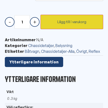
-
+
Lägg till i varukorg
Artikelnummer
N/A
Kategorier
Chassidetaljer
,
Belysning
Etiketter
Båtvagn
,
Chassidetaljer-Alla
,
Övrigt
,
Reflex
Ytterligare information
Ytterligare information
Vikt
0 .3 kg
Välj reflexfärg: