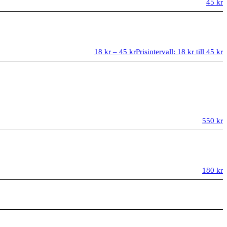
45
kr
18
kr
–
45
kr
Prisintervall: 18 kr till 45 kr
550
kr
180
kr