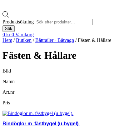
Produktsökning
Sök
0
kr
0
Varukorg
Hem
/
Butiken
/
Båttrailer - Båtvagn
/ Fästen & Hållare
Fästen & Hållare
Bild
Namn
Art.nr
Pris
Bindöglor m. fästbygel (u-bygel).