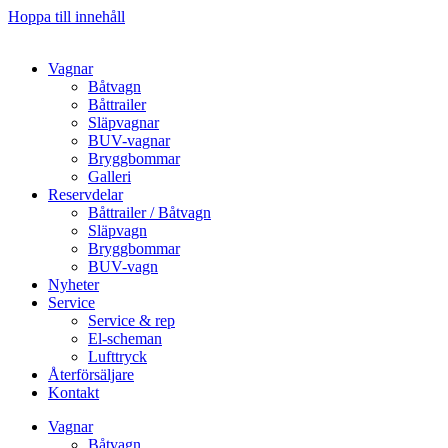
Hoppa till innehåll
Vagnar
Båtvagn
Båttrailer
Släpvagnar
BUV-vagnar
Bryggbommar
Galleri
Reservdelar
Båttrailer / Båtvagn
Släpvagn
Bryggbommar
BUV-vagn
Nyheter
Service
Service & rep
El-scheman
Lufttryck
Återförsäljare
Kontakt
Vagnar
Båtvagn