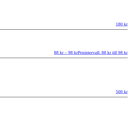
180
kr
88
kr
–
98
kr
Prisintervall: 88 kr till 98 kr
500
kr