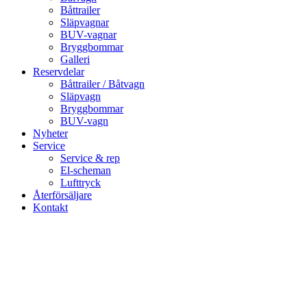
Båttrailer
Släpvagnar
BUV-vagnar
Bryggbommar
Galleri
Reservdelar
Båttrailer / Båtvagn
Släpvagn
Bryggbommar
BUV-vagn
Nyheter
Service
Service & rep
El-scheman
Lufttryck
Återförsäljare
Kontakt