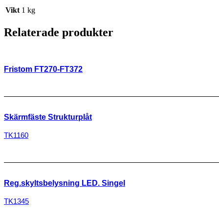
Vikt
1 kg
Relaterade produkter
Fristom FT270-FT372
Skärmfäste Strukturplåt
TK1160
Reg.skyltsbelysning LED. Singel
TK1345