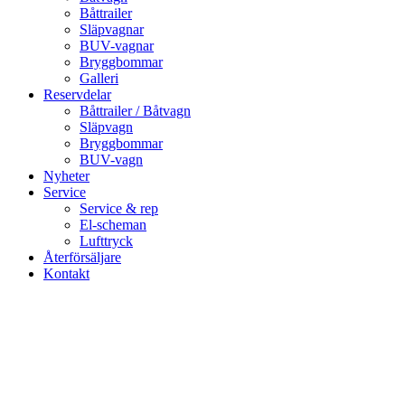
Båttrailer
Släpvagnar
BUV-vagnar
Bryggbommar
Galleri
Reservdelar
Båttrailer / Båtvagn
Släpvagn
Bryggbommar
BUV-vagn
Nyheter
Service
Service & rep
El-scheman
Lufttryck
Återförsäljare
Kontakt