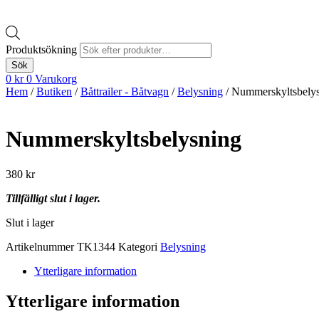
Produktsökning
Sök
0
kr
0
Varukorg
Hem
/
Butiken
/
Båttrailer - Båtvagn
/
Belysning
/ Nummerskyltsbely
Nummerskyltsbelysning
380
kr
Tillfälligt slut i lager.
Slut i lager
Artikelnummer
TK1344
Kategori
Belysning
Ytterligare information
Ytterligare information