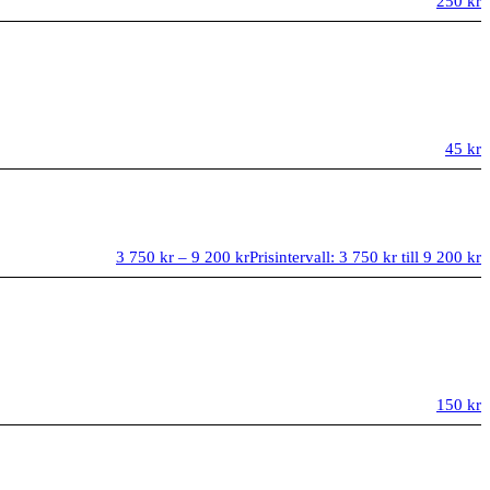
250
kr
45
kr
3 750
kr
–
9 200
kr
Prisintervall: 3 750 kr till 9 200 kr
150
kr