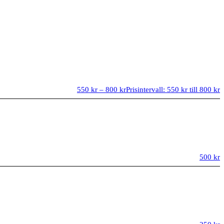
550
kr
–
800
kr
Prisintervall: 550 kr till 800 kr
500
kr