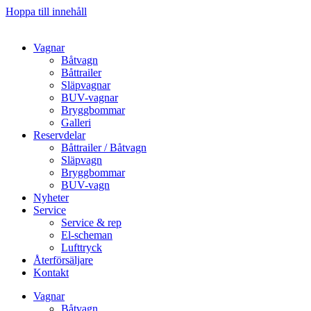
Hoppa till innehåll
Vagnar
Båtvagn
Båttrailer
Släpvagnar
BUV-vagnar
Bryggbommar
Galleri
Reservdelar
Båttrailer / Båtvagn
Släpvagn
Bryggbommar
BUV-vagn
Nyheter
Service
Service & rep
El-scheman
Lufttryck
Återförsäljare
Kontakt
Vagnar
Båtvagn