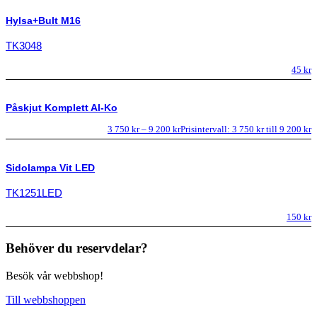
Hylsa+Bult M16
TK3048
45
kr
Påskjut Komplett Al-Ko
3 750
kr
–
9 200
kr
Prisintervall: 3 750 kr till 9 200 kr
Sidolampa Vit LED
TK1251LED
150
kr
Behöver du reservdelar?
Besök vår webbshop!
Till webbshoppen