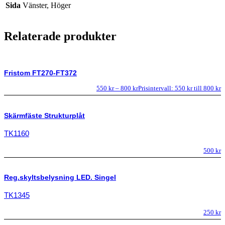
Sida
Vänster, Höger
Relaterade produkter
Fristom FT270-FT372
550
kr
–
800
kr
Prisintervall: 550 kr till 800 kr
Skärmfäste Strukturplåt
TK1160
500
kr
Reg.skyltsbelysning LED. Singel
TK1345
250
kr