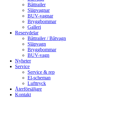
Båttrailer
Släpvagnar
BUV-vagnar
Bryggbommar
Galleri
Reservdelar
Båttrailer / Båtvagn
Släpvagn
Bryggbommar
BUV-vagn
Nyheter
Service
Service & rep
El-scheman
Lufttryck
Återförsäljare
Kontakt