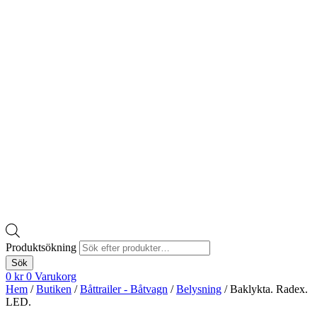
Produktsökning
Sök
0
kr
0
Varukorg
Hem
/
Butiken
/
Båttrailer - Båtvagn
/
Belysning
/ Baklykta. Radex.
LED.