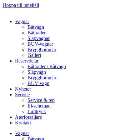
Hoppa till innehåll
Vagnar
Båtvagn
Båttrailer
Släpvagnar
BUV-vagnar
Bryggbommar
Galleri
Reservdelar
Båttrailer / Båtvagn
Släpvagn
Bryggbommar
BUV-vagn
Nyheter
Service
Service & rep
El-scheman
Lufttryck
Återförsäljare
Kontakt
Vagnar
Båtvagn