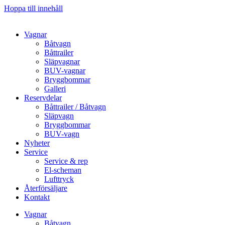
Hoppa till innehåll
Vagnar
Båtvagn
Båttrailer
Släpvagnar
BUV-vagnar
Bryggbommar
Galleri
Reservdelar
Båttrailer / Båtvagn
Släpvagn
Bryggbommar
BUV-vagn
Nyheter
Service
Service & rep
El-scheman
Lufttryck
Återförsäljare
Kontakt
Vagnar
Båtvagn