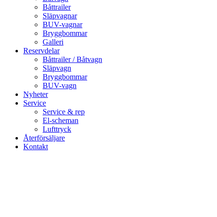
Båttrailer
Släpvagnar
BUV-vagnar
Bryggbommar
Galleri
Reservdelar
Båttrailer / Båtvagn
Släpvagn
Bryggbommar
BUV-vagn
Nyheter
Service
Service & rep
El-scheman
Lufttryck
Återförsäljare
Kontakt