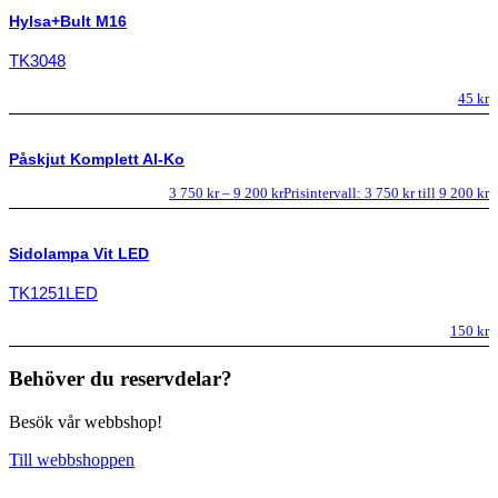
Hylsa+Bult M16
TK3048
45
kr
Påskjut Komplett Al-Ko
3 750
kr
–
9 200
kr
Prisintervall: 3 750 kr till 9 200 kr
Sidolampa Vit LED
TK1251LED
150
kr
Behöver du reservdelar?
Besök vår webbshop!
Till webbshoppen