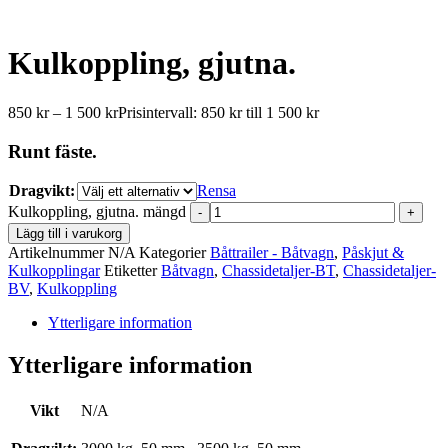
Kulkoppling, gjutna.
850
kr
–
1 500
kr
Prisintervall: 850 kr till 1 500 kr
Runt fäste.
Dragvikt:
Rensa
Kulkoppling, gjutna. mängd
-
+
Lägg till i varukorg
Artikelnummer
N/A
Kategorier
Båttrailer - Båtvagn
,
Påskjut &
Kulkopplingar
Etiketter
Båtvagn
,
Chassidetaljer-BT
,
Chassidetaljer-
BV
,
Kulkoppling
Ytterligare information
Ytterligare information
Vikt
N/A