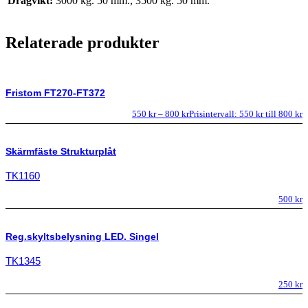
Dragvikt:
3000 kg. 50 mm., 3500 kg. 50 mm.
Relaterade produkter
Fristom FT270-FT372
550
kr
–
800
kr
Prisintervall: 550 kr till 800 kr
Skärmfäste Strukturplåt
TK1160
500
kr
Reg.skyltsbelysning LED. Singel
TK1345
250
kr