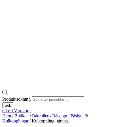
Produktsökning
Sök
0
kr
0
Varukorg
Hem
/
Butiken
/
Båttrailer - Båtvagn
/
Påskjut &
Kulkopplingar
/ Kulkoppling, gjutna.