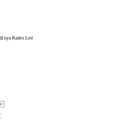
ill nya Radex Led
+
T