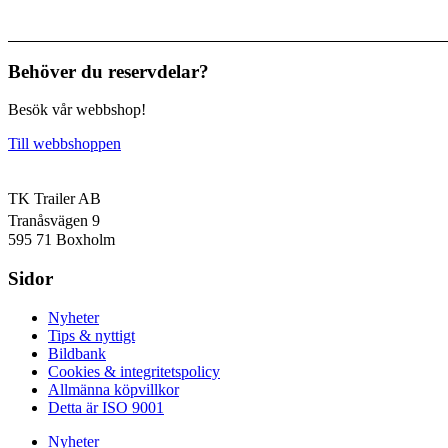
Behöver du reservdelar?
Besök vår webbshop!
Till webbshoppen
TK Trailer AB
Tranåsvägen 9
595 71 Boxholm
Sidor
Nyheter
Tips & nyttigt
Bildbank
Cookies & integritetspolicy
Allmänna köpvillkor
Detta är ISO 9001
Nyheter