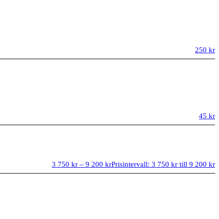
250
kr
45
kr
3 750
kr
–
9 200
kr
Prisintervall: 3 750 kr till 9 200 kr