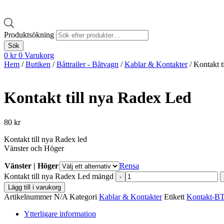
Produktsökning
Sök
0
kr
0
Varukorg
Hem
/
Butiken
/
Båttrailer - Båtvagn
/
Kablar & Kontakter
/ Kontakt t
Kontakt till nya Radex Led
80
kr
Kontakt till nya Radex led
Vänster och Höger
Vänster | Höger
Rensa
Kontakt till nya Radex Led mängd
-
Lägg till i varukorg
Artikelnummer
N/A
Kategori
Kablar & Kontakter
Etikett
Kontakt-B
Ytterligare information