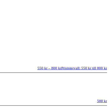
550
kr
–
800
kr
Prisintervall: 550 kr till 800 kr
500
kr