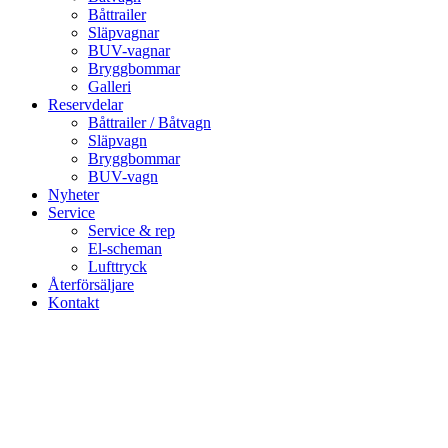
Båttrailer
Släpvagnar
BUV-vagnar
Bryggbommar
Galleri
Reservdelar
Båttrailer / Båtvagn
Släpvagn
Bryggbommar
BUV-vagn
Nyheter
Service
Service & rep
El-scheman
Lufttryck
Återförsäljare
Kontakt