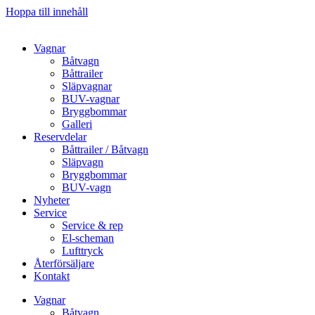
Hoppa till innehåll
Vagnar
Båtvagn
Båttrailer
Släpvagnar
BUV-vagnar
Bryggbommar
Galleri
Reservdelar
Båttrailer / Båtvagn
Släpvagn
Bryggbommar
BUV-vagn
Nyheter
Service
Service & rep
El-scheman
Lufttryck
Återförsäljare
Kontakt
Vagnar
Båtvagn