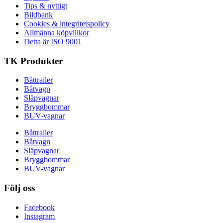
Tips & nyttigt
Bildbank
Cookies & integritetspolicy
Allmänna köpvillkor
Detta är ISO 9001
TK Produkter
Båttrailer
Båtvagn
Släpvagnar
Bryggbommar
BUV-vagnar
Båttrailer
Båtvagn
Släpvagnar
Bryggbommar
BUV-vagnar
Följ oss
Facebook
Instagram