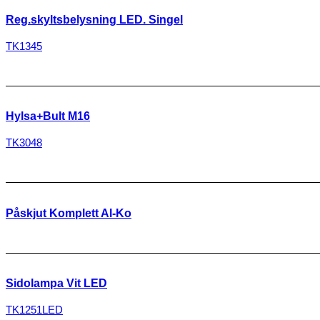
Reg.skyltsbelysning LED. Singel
TK1345
Hylsa+Bult M16
TK3048
Påskjut Komplett Al-Ko
Sidolampa Vit LED
TK1251LED