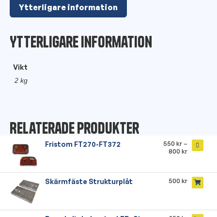
Ytterligare information
Ytterligare information
Vikt
2 kg
Relaterade produkter
550
kr
–
Fristom FT270-FT372
800
kr
500
kr
Skärmfäste Strukturplåt