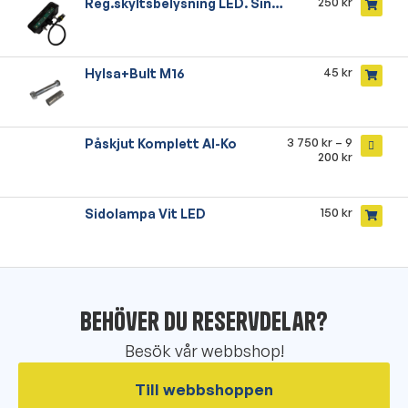
250
kr
Reg.skyltsbelysning LED. Singel
45
kr
Hylsa+Bult M16
3 750
kr
–
9
Påskjut Komplett Al-Ko
200
kr
150
kr
Sidolampa Vit LED
Behöver du reservdelar?
Besök vår webbshop!
Till webbshoppen