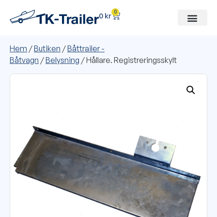
0
0
kr
Hem
/
Butiken
/
Båttrailer -
Båtvagn
/
Belysning
/ Hållare. Registreringsskylt