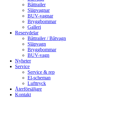
Båttrailer
Släpvagnar
BUV-vagnar
Bryggbommar
Galleri
Reservdelar
Båttrailer / Båtvagn
Släpvagn
Bryggbommar
BUV-vagn
Nyheter
Service
Service & rep
El-scheman
Lufttryck
Återförsäljare
Kontakt