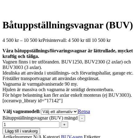
Båtuppställningsvagnar (BUV)
4 500
kr
–
10 500
kr
Prisintervall: 4 500 kr till 10 500 kr
Våra båtuppställnings/förvaringsvagnar är lättrullade, mycket
kraftig och tåliga.
Vagnen finns i tre utföranden. BUV1250, BUV2300 (2 axlar) och
BUV3003 (3 axlar).
Idealiska att använda i utställnings- och förvaringshallar, garage etc.
Friställer transportvagnar att användas obegränsat.
Vagnarna är varmgalvaniserade 90 my.
Hjulen är massiva och vagnarna är smidigt demonterbara.
För högre belastning kan fler axlar enkelt monteras (ej BUV3003).
[oceanwp_library id=”17142″]
Välj vagnsmodell:
Rensa
Båtuppställningsvagnar (BUV) mängd
-
+
Lägg till i varukorg
Artikelnummer
N/A
Kategori
BUV-vagn
Etiketter