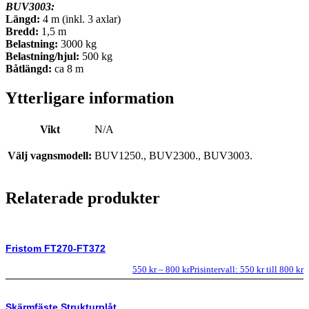
BUV3003:
Längd:
4 m (inkl. 3 axlar)
Bredd:
1,5 m
Belastning:
3000 kg
Belastning/hjul:
500 kg
Båtlängd:
ca 8 m
Ytterligare information
Vikt
N/A
Välj vagnsmodell:
BUV1250., BUV2300., BUV3003.
Relaterade produkter
Fristom FT270-FT372
550
kr
–
800
kr
Prisintervall: 550 kr till 800 kr
Skärmfäste Strukturplåt