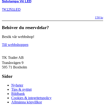
Sidolampa Vit LED
TK1251LED
150
kr
Behöver du reservdelar?
Besök vår webbshop!
Till webbshoppen
TK Trailer AB
Tranåsvägen 9
595 71 Boxholm
Sidor
Nyheter
Tips & nyttigt
Bildbank
Cookies & integritetspolicy
Allmänna köpvillkor