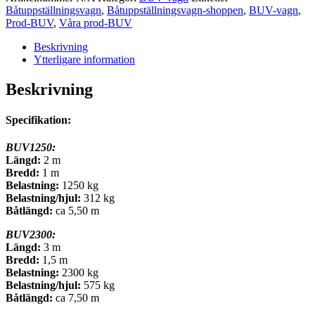
Båtuppställningsvagn
,
Båtuppställningsvagn-shoppen
,
BUV-vagn
,
Prod-BUV
,
Våra prod-BUV
Beskrivning
Ytterligare information
Beskrivning
Specifikation:
BUV1250:
Längd:
2 m
Bredd:
1 m
Belastning:
1250 kg
Belastning/hjul:
312 kg
Båtlängd:
ca 5,50 m
BUV2300:
Längd:
3 m
Bredd:
1,5 m
Belastning:
2300 kg
Belastning/hjul:
575 kg
Båtlängd:
ca 7,50 m