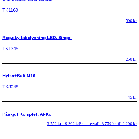
TK1160
500
kr
Reg.skyltsbelysning LED. Singel
TK1345
250
kr
Hylsa+Bult M16
TK3048
45
kr
Påskjut Komplett Al-Ko
3 750
kr
–
9 200
kr
Prisintervall: 3 750 kr till 9 200 kr