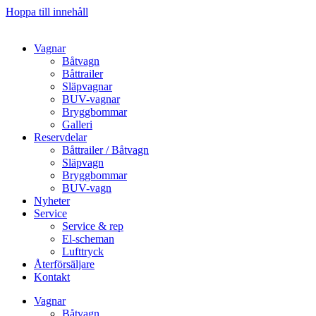
Hoppa till innehåll
Vagnar
Båtvagn
Båttrailer
Släpvagnar
BUV-vagnar
Bryggbommar
Galleri
Reservdelar
Båttrailer / Båtvagn
Släpvagn
Bryggbommar
BUV-vagn
Nyheter
Service
Service & rep
El-scheman
Lufttryck
Återförsäljare
Kontakt
Vagnar
Båtvagn