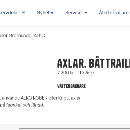
servdelar
Nyheter
Service
Återförsäljare
railer. Bromsade. ALKO
Axlar. Båttrail
7 200
kr
–
11 395
kr
Vattensäkrare
lt används ALKO KOBER eller Knott axlar.
på fabrikat och längd.