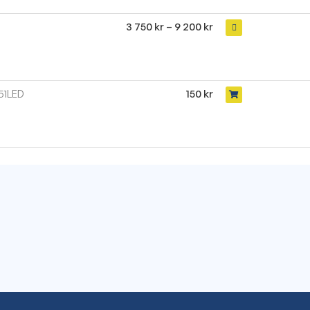
3 750
kr
–
9 200
kr
51LED
150
kr