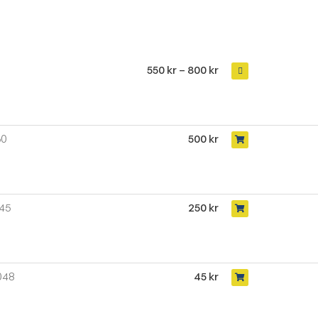
550
kr
–
800
kr
60
500
kr
45
250
kr
048
45
kr