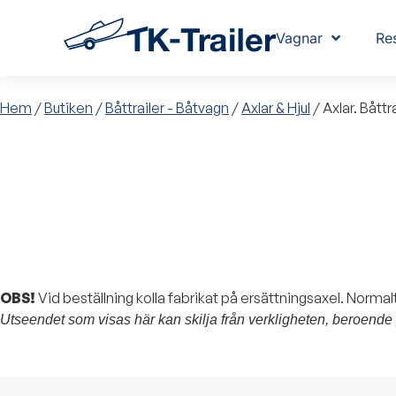
Vagnar
Re
Hem
/
Butiken
/
Båttrailer - Båtvagn
/
Axlar & Hjul
/ Axlar. Bått
OBS!
Vid beställning kolla fabrikat på ersättningsaxel. Norma
Utseendet som visas här kan skilja från verkligheten, beroende 