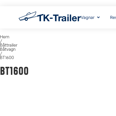
Vagnar
Re
Hem
/
Båttrailer
Båtvagn
/
BT1600
BT1600