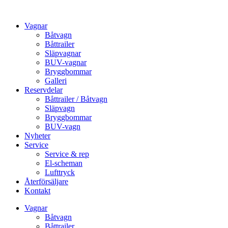
Vagnar
Båtvagn
Båttrailer
Släpvagnar
BUV-vagnar
Bryggbommar
Galleri
Reservdelar
Båttrailer / Båtvagn
Släpvagn
Bryggbommar
BUV-vagn
Nyheter
Service
Service & rep
El-scheman
Lufttryck
Återförsäljare
Kontakt
Vagnar
Båtvagn
Båttrailer