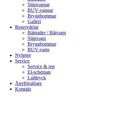
Släpvagnar
BUV-vagnar
Bryggbommar
Galleri
Reservdelar
Båttrailer / Båtvagn
Släpvagn
Bryggbommar
BUV-vagn
Nyheter
Service
Service & rep
El-scheman
Lufttryck
Återförsäljare
Kontakt