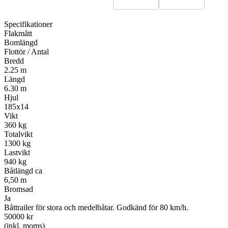
Specifikationer
Flakmått
Bomlängd
Flottör / Antal
Bredd
2.25 m
Längd
6.30 m
Hjul
185x14
Vikt
360 kg
Totalvikt
1300 kg
Lastvikt
940 kg
Båtlängd ca
6,50 m
Bromsad
Ja
Båttrailer för stora och medelbåtar. Godkänd för 80 km/h.
50000 kr
(inkl. moms)