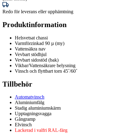
Redo för leverans eller upphämtning
Produktinformation
Helsvetsat chassi
Varmförzinkad 90 µ (my)
Vattensäkra nav
Vevbart stödhjul
Vevbart sidostöd (bak)
Vikbar/Vattensäkrare belysning
Vinsch och flyttbart torn 45˚/60˚
Tillbehör
Automatvinsch
Aluminiumfälg
Stadig aluminiumskärm
Upptagningsvagga
Gångramp
Elvinsch
Lackerad i valfri RAL-färg