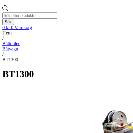
Produktsökning
Sök
0
kr
0
Varukorg
Hem
/
Båttrailer
Båtvagn
/
BT1300
BT1300