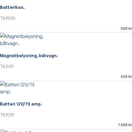
Batteribox.
TK9290
350
kr
Magnetbelysning, båtvagn.
TK3197
625
kr
Batteri 12V/75 amp.
TK9291
1 600
kr