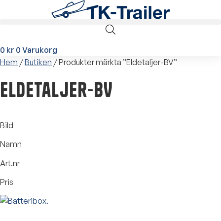
Hoppa
till
innehåll
0
kr
0
Varukorg
Hem
/
Butiken
/ Produkter märkta ”Eldetaljer-BV”
Eldetaljer-BV
Bild
Namn
Art.nr
Pris