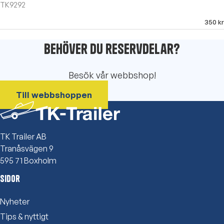
TK9292
350
kr
Behöver du reservdelar?
Besök vår webbshop!
Till webbshoppen
TK Trailer AB
Tranåsvägen 9
595 71 Boxholm
Sidor
Nyheter
Tips & nyttigt